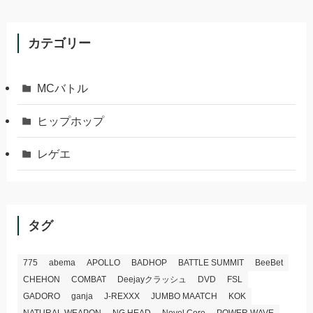
カテゴリー
MCバトル
ヒップホップ
レゲエ
タグ
775
abema
APOLLO
BADHOP
BATTLE SUMMIT
BeeBet
CHEHON
COMBAT
Deejayクラッシュ
DVD
FSL
GADORO
ganja
J-REXXX
JUMBO MAATCH
KOK
NATURAL WEAPON
NG HEAD
Novel Core
POWER WAVE