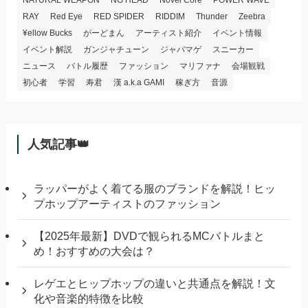
RAY
Red Eye
RED SPIDER
RIDDIM
Thunder
Zeebra
¥ellow Bucks
がーどまん
アーティスト紹介
イベント情報
イベント解説
ガンジャチューン
ジャパマゲ
スニーカー
ニュース
バトル履歴
ファッション
マリファナ
会場観戦
初心者
学習
寿君
漢 a.k.a GAMI
稼ぎ方
音源
人気記事👑
ラッパーがよく着てる服のブランドを解説！ヒッ
プホップアーティストのファッション
【2025年最新】DVDで観られるMCバトルまと
め！おすすめの大会は？
レゲエとヒップホップの違いと共通点を解説！文
化や音楽的特徴を比較