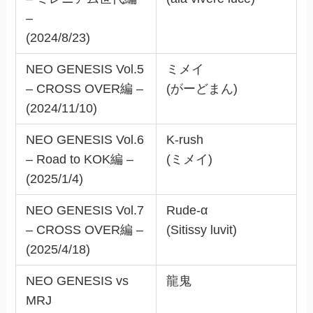
–
(2024/8/23)
NEO GENESIS Vol.5
ミメイ
– CROSS OVER編 –
(がーどまん)
(2024/11/10)
NEO GENESIS Vol.6
K-rush
– Road to KOK編 –
(ミメイ)
(2025/1/4)
NEO GENESIS Vol.7
Rude-α
– CROSS OVER編 –
(Sitissy luvit)
(2025/4/18)
NEO GENESIS vs
龍鬼
MRJ