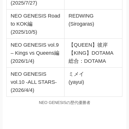
(2025/7/27)
NEO GENESIS Road
REDWING
to KOK編
(Sirogaras)
(2025/10/5)
NEO GENESIS vol.9
【QUEEN】彼岸
– Kings vs Queens編
【KING】DOTAMA
(2026/1/4)
総合：DOTAMA
NEO GENESIS
ミメイ
vol.10 -ALL STARS-
(yayui)
(2026/4/4)
NEO GENESISの歴代優勝者